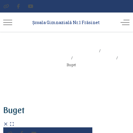
Școala Gimnazială Nr.1 Frăsinet
Sunteți aici:
Acasa
Buget
Info. interes public
Buget
Buget