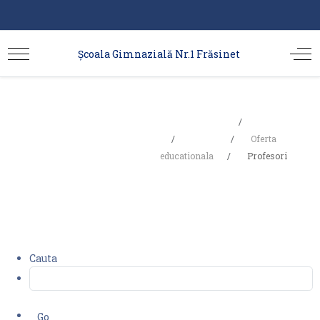
Școala Gimnazială Nr.1 Frăsinet
Sunteți aici:
Acasa
Profesori
Școala
Oferta
educationala
Profesori
Cauta