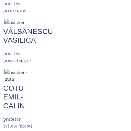
prof. înv.
primar, def.
VÂLSĂNESCU
VASILICA
prof. înv.
preșcolar, gr. I
COTU
EMIL-
CALIN
profesor
religie (preot)