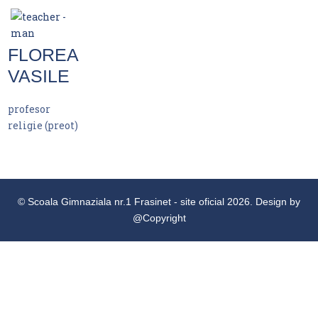
FLOREA
VASILE
profesor
religie (preot)
© Scoala Gimnaziala nr.1 Frasinet - site oficial 2026. Design by
@Copyright