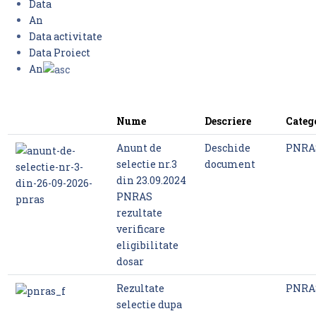
Data
An
Data activitate
Data Proiect
An
Nume
Descriere
Categ
Anunt de
Deschide
PNRA
selectie nr.3
document
din 23.09.2024
PNRAS
rezultate
verificare
eligibilitate
dosar
Rezultate
PNRA
selectie dupa