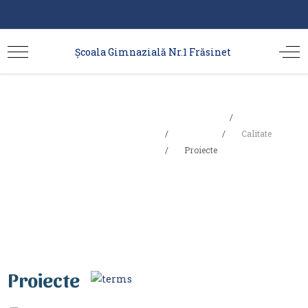
Școala Gimnazială Nr.1 Frăsinet
Sunteți aici:
Acasa
Proiecte
Școala
Calitate
Proiecte
Proiecte