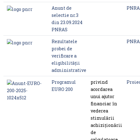
Anunt de
PNRA
selectie nr.3
din 23.09.2024
PNRAS
Rezultatele
PNRA
probei de
verificare a
eligibilității
administrative
Programul
privind
Proie
EURO 200
acordarea
unui ajutor
financiar în
vederea
stimulării
achiziţionării
de
calculatoare